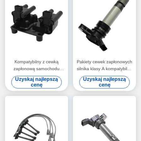
Kompatybilny z cewką
Pakiety cewek zapłonowych
zapłonową samochodu
silnika klasy A kompatybilne
CHEVROLET LACETTI
z cewką zapłonową Land
Uzyskaj najlepszą
Uzyskaj najlepszą
DAEWOO NUBIRA 1.4 1.6
Rover 30684245 099701070
cenę
cenę
96453420
LR002954