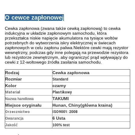
O cewce zapłonowej
Cewka zapłonowa (zwana także cewką zapłonową) to cewka
indukcyjna w układzie zapłonowym samochodu, która
przekształca niskie napięcie akumulatora na tysiące woltów
potrzebnych do wytworzenia iskry elektrycznej w świecach
zapłonowych w celu zapłonu paliwa.Niektóre cewki mają rezystor
wewnętrzny, podczas gdy inne polegają na przewodzie rezystora
lub rezystorze zewnętrznym, aby ograniczyć prąd wpływający do
cewki z 12-woltowego źródła zasilania samochodu.
Rodzaj
Cewka zapłonowa
Rozmiar
Standard
Kolor
czarny
Materiał
Plastikowy
TAKUMI
Nazwa handlowa
Miejsce oryginału
Hunan, Chiny
(główna kraina)
Orzecznictwo
ISO9001: 2008
6 Usta
Gwarancja
Jakość
100% test