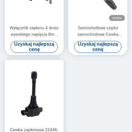
wideo
Wyłącznik zapłonu 4 drutu
Samochodowe części
wysokiego napięcia 8mm
samochodowe Cewka
świeca zapłonowa separator
zapłonowa 96983945 Dla
Uzyskaj najlepszą
Uzyskaj najlepszą
drutu kabel zapłonowy
Chevroleta SPARK (M300)
cenę
cenę
schemat połączeń terminal
dla toyota;
Cewka zapłonowa 22448-