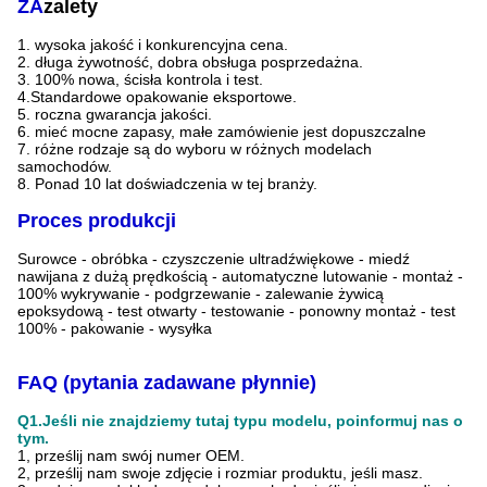
ZA
zalety
1. wysoka jakość i konkurencyjna cena.
2. długa żywotność, dobra obsługa posprzedażna.
3. 100% nowa, ścisła kontrola i test.
4.Standardowe opakowanie eksportowe.
5. roczna gwarancja jakości.
6. mieć mocne zapasy, małe zamówienie jest dopuszczalne
7. różne rodzaje są do wyboru w różnych modelach
samochodów.
8. Ponad 10 lat doświadczenia w tej branży.
Proces produkcji
Surowce - obróbka - czyszczenie ultradźwiękowe - miedź
nawijana z dużą prędkością - automatyczne lutowanie - montaż -
100% wykrywanie - podgrzewanie - zalewanie żywicą
epoksydową - test otwarty - testowanie - ponowny montaż - test
100% - pakowanie - wysyłka
FAQ (pytania zadawane płynnie)
Q1.Jeśli nie znajdziemy tutaj typu modelu, poinformuj nas o
tym.
1, prześlij nam swój numer OEM.
2, prześlij nam swoje zdjęcie i rozmiar produktu, jeśli masz.