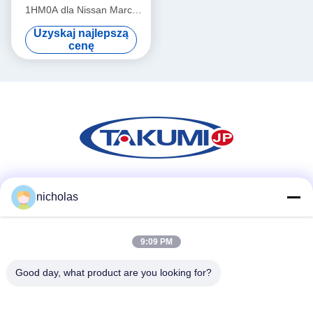
1HM0A dla Nissan March
K13 Sunny N17 Sylphy B17
Uzyskaj najlepszą
Tiida C12
cenę
Media społecznościowe
nicholas
9:09 PM
Szybki kontakt
Good day, what product are you looking for?
Tel
86-731-84830658