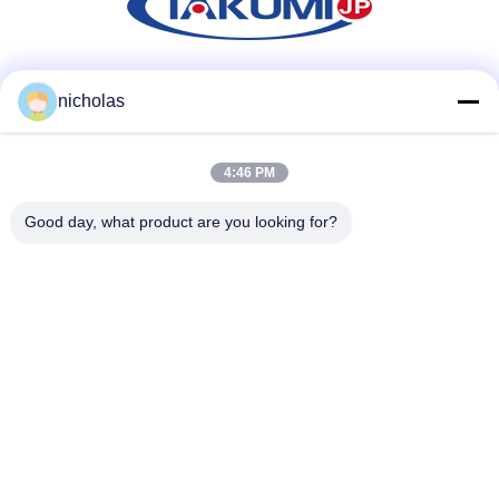
Media społecznościowe
nicholas
4:46 PM
Szybki kontakt
Good day, what product are you looking for?
Tel
86-731-84830658
Wiadomość elektroniczna
nicholas@takumijap.com
Adres
POKÓJ 3,27 / F, CENTRUM HANDLOWE HO KING, NO.2-
16 FA YUEN STREET, MONG KOK, KOWLOON HK