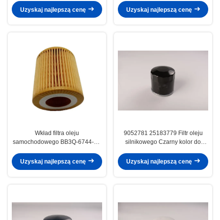
04105409AC
Uzyskaj najlepszą cenę
Uzyskaj najlepszą cenę
Wkład filtra oleju
9052781 25183779 Filtr oleju
samochodowego BB3Q-6744-BA
silnikowego Czarny kolor do
BB3Q6744BA BB3Q6744
części SUZUKI
Uzyskaj najlepszą cenę
Uzyskaj najlepszą cenę