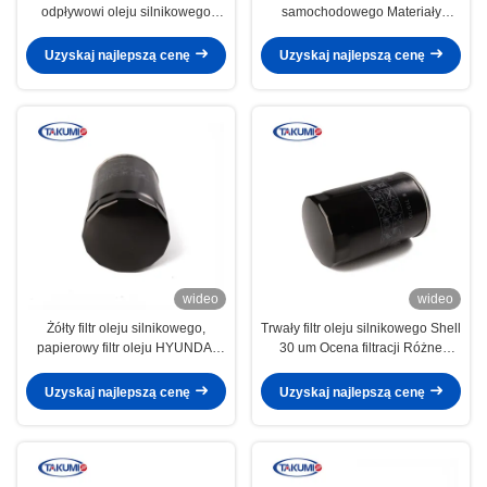
odpływowi oleju silnikowego
samochodowego Materiały
Wkład filtra oleju do Peugeot
papierowe OEM dla NISSANN
1109.CL
15208-43G00
Uzyskaj najlepszą cenę
Uzyskaj najlepszą cenę
wideo
wideo
Żółty filtr oleju silnikowego,
Trwały filtr oleju silnikowego Shell
papierowy filtr oleju HYUNDAI
30 um Ocena filtracji Różne
Wydajność filtracji 99,7%
rozmiary dla Nissana
Uzyskaj najlepszą cenę
Uzyskaj najlepszą cenę