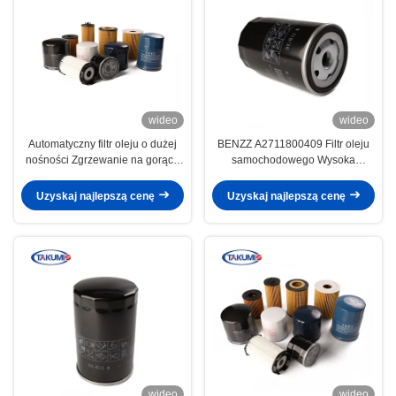
wideo
wideo
Automatyczny filtr oleju o dużej
BENZZ A2711800409 Filtr oleju
nośności Zgrzewanie na gorąco
samochodowego Wysoka
Pasuje do BMW 11427512300
skuteczność filtracji usuwająca
zanieczyszczenia
Uzyskaj najlepszą cenę
Uzyskaj najlepszą cenę
wideo
wideo