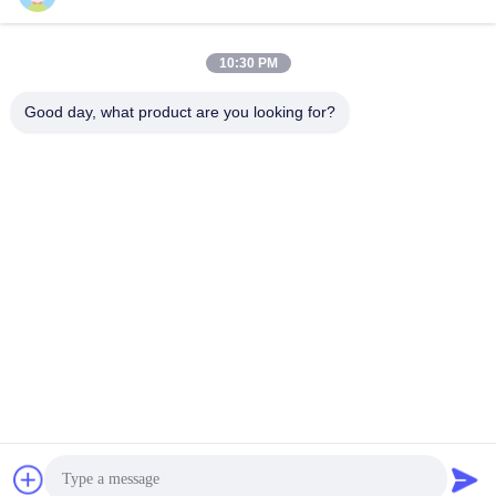
10:30 PM
Szybki kontakt
Good day, what product are you looking for?
Tel
86-731-84830658
Wiadomość elektroniczna
nicholas@takumijap.com
Adres
POKÓJ 3,27 / F, CENTRUM HANDLOWE HO KING, NO.2-
16 FA YUEN STREET, MONG KOK, KOWLOON HK
Polityka prywatności
|
Mapa witryny
Chiny Dobra jakość Świeca zapłonowa generatora Dostawca.
Prawa autorskie © 2017-2026 TAKUMI JAPAN AUTO PARTS
CO.,LTD. . Wszelkie prawa zastrzeżone.