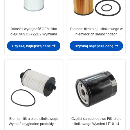
Jakość i wydajność OEM filtra
Element filtra oleju silnikowego w
oleju 90915-YZZD2 Wymiana
niemieckich samochodach
Wymień oryginalne produkty na
A2661800009
Uzyskaj najlepszą cenę
Uzyskaj najlepszą cenę
Element filtra oleju silnikowego
Części samochodowe Filtr oleju
Wymień oryginalne produkty na
silnikowego Wymień LF10-14-
06D115562 LR011279
302 1S7G-6714-DA 1250507