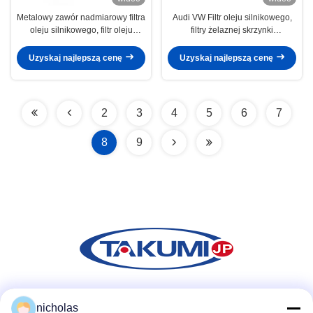
Metalowy zawór nadmiarowy filtra
Audi VW Filtr oleju silnikowego,
oleju silnikowego, filtr oleju
filtry żelaznej skrzynki
Honda OEM 15400-PLC-004
Automatyczne filtry oleju Długa
żywotność
Uzyskaj najlepszą cenę
Uzyskaj najlepszą cenę
2
3
4
5
6
7
8
9
Media społecznościowe
nicholas