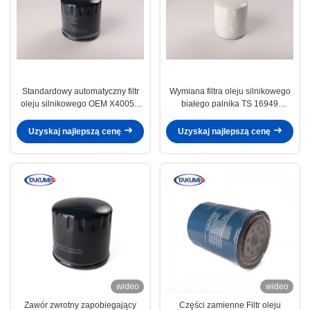
Standardowy automatyczny filtr
Wymiana filtra oleju silnikowego
oleju silnikowego OEM X4005E
białego palnika TS 16949
9456000927 1109.LO 96002-933
Zatwierdzona
Uzyskaj najlepszą cenę
Uzyskaj najlepszą cenę
wideo
wideo
Zawór zwrotny zapobiegający
Części zamienne Filtr oleju